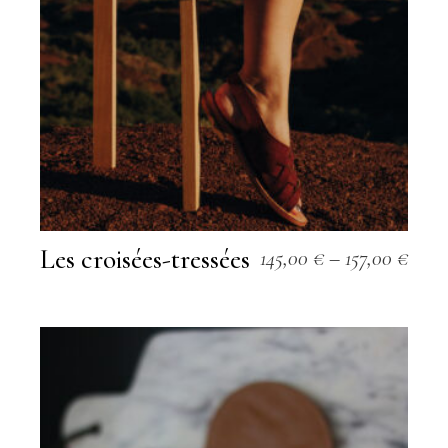
Les croisées-tressées
145,00
€
–
157,00
€