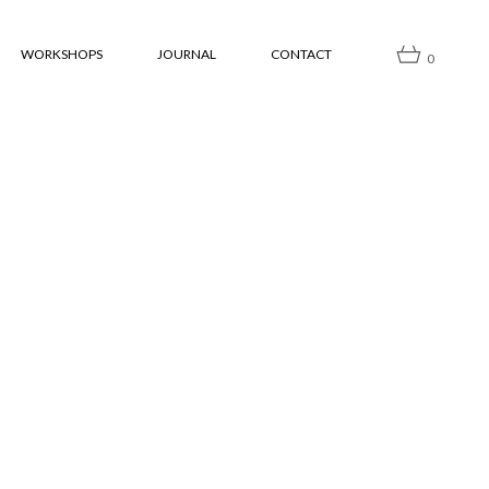
WORKSHOPS
JOURNAL
CONTACT
0
èces polin
Démarche
Réserver un workshop