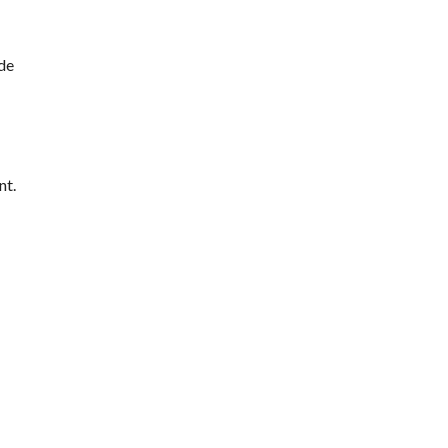
de
nt.