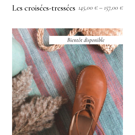
Les croisées-tressées
145,00
€
–
157,00
€
Bientôt disponible